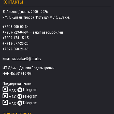
КОНТАКТЫ
© Альянс Дизель 2000 - 2026
РФ, г. Курган, трасса "Иртыш"(М51), 258 км.
+7 908-000-00-34
+7 909-723-04-04
— закуп автомобилей
+7 909-174-15-15
+7 919-577-20-20
+7 922-560-26-66
Email:
razborka45@mail.ru
ИП Дёмин Даниил Владимирович
ИНН 452601910709
Поддержка в чате:
Telegram
MAX
Telegram
MAX
Telegram
MAX