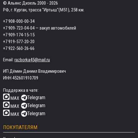
© Альянс Дизель 2000 - 2026
РФ, г. Курган, трасса "Иртыш"(М51), 258 км.
+7 908-000-00-34
+7 909-723-04-04
— закуп автомобилей
+7 909-174-15-15
+7 919-577-20-20
+7 922-560-26-66
Email:
razborka45@mail.ru
ИП Дёмин Даниил Владимирович
ИНН 452601910709
Поддержка в чате:
Telegram
MAX
Telegram
MAX
Telegram
MAX
ПОКУПАТЕЛЯМ