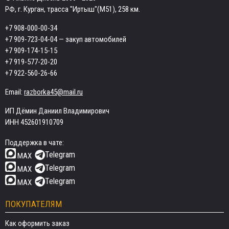
РФ, г. Курган, трасса "Иртыш"(М51), 258 км.
+7 908-000-00-34
+7 909-723-04-04
— закуп автомобилей
+7 909-174-15-15
+7 919-577-20-20
+7 922-560-26-66
Email:
razborka45@mail.ru
ИП Дёмин Даниил Владимирович
ИНН 452601910709
Поддержка в чате:
Telegram
MAX
Telegram
MAX
Telegram
MAX
ПОКУПАТЕЛЯМ
Как оформить заказ