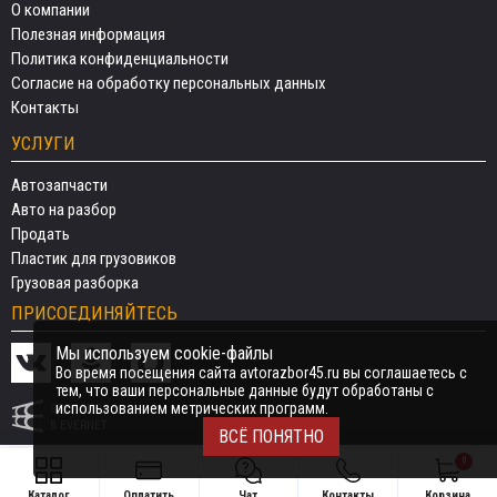
О компании
Полезная информация
Политика конфиденциальности
Согласие на обработку персональных данных
Контакты
УСЛУГИ
Автозапчасти
Авто на разбор
Продать
Пластик для грузовиков
Грузовая разборка
ПРИСОЕДИНЯЙТЕСЬ
Мы используем cookie-файлы
Во время посещения сайта avtorazbor45.ru вы соглашаетесь с
тем, что ваши персональные данные будут обработаны с
использованием метрических программ.
СДЕЛАНО
В EVERNET
ВСЁ ПОНЯТНО
0
Каталог
Оплатить
Чат
Контакты
Корзина