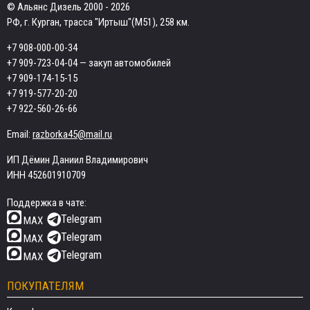
© Альянс Дизель 2000 - 2026
РФ, г. Курган, трасса "Иртыш"(М51), 258 км.
+7 908-000-00-34
+7 909-723-04-04
— закуп автомобилей
+7 909-174-15-15
+7 919-577-20-20
+7 922-560-26-66
Email:
razborka45@mail.ru
ИП Дёмин Даниил Владимирович
ИНН 452601910709
Поддержка в чате:
Telegram
MAX
Telegram
MAX
Telegram
MAX
ПОКУПАТЕЛЯМ