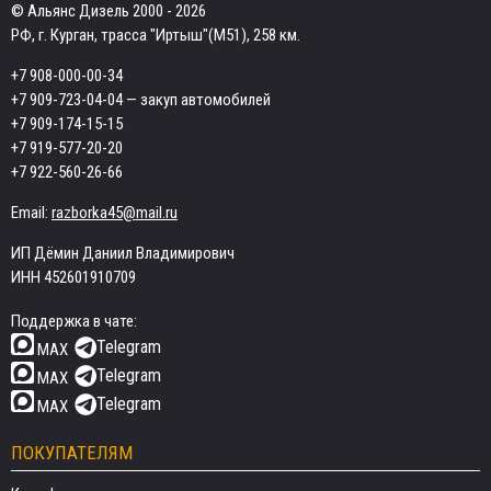
© Альянс Дизель 2000 - 2026
РФ, г. Курган, трасса "Иртыш"(М51), 258 км.
+7 908-000-00-34
+7 909-723-04-04
— закуп автомобилей
+7 909-174-15-15
+7 919-577-20-20
+7 922-560-26-66
Email:
razborka45@mail.ru
ИП Дёмин Даниил Владимирович
ИНН 452601910709
Поддержка в чате:
Telegram
MAX
Telegram
MAX
Telegram
MAX
ПОКУПАТЕЛЯМ