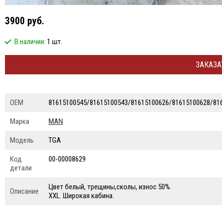
3900 руб.
В наличии:
1 шт.
ЗАКАЗА
ОЕМ
81615100545/81615100543/81615100626/81615100628/81
Марка
MAN
Модель
TGA
Код
00-00008629
детали
Цвет белый, трещины,сколы, износ 50%.
Описание
XXL. Широкая кабина.