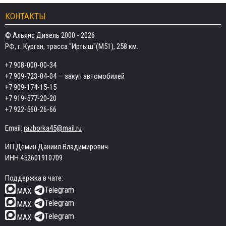
КОНТАКТЫ
© Альянс Дизель 2000 - 2026
РФ, г. Курган, трасса "Иртыш"(М51), 258 км.
+7 908-000-00-34
+7 909-723-04-04
— закуп автомобилей
+7 909-174-15-15
+7 919-577-20-20
+7 922-560-26-66
Email:
razborka45@mail.ru
ИП Дёмин Даниил Владимирович
ИНН 452601910709
Поддержка в чате:
Telegram
MAX
Telegram
MAX
Telegram
MAX