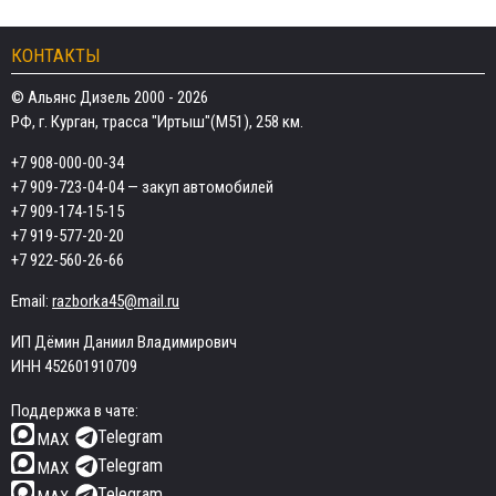
КОНТАКТЫ
© Альянс Дизель 2000 - 2026
РФ, г. Курган, трасса "Иртыш"(М51), 258 км.
+7 908-000-00-34
+7 909-723-04-04
— закуп автомобилей
+7 909-174-15-15
+7 919-577-20-20
+7 922-560-26-66
Email:
razborka45@mail.ru
ИП Дёмин Даниил Владимирович
ИНН 452601910709
Поддержка в чате:
Telegram
MAX
Telegram
MAX
Telegram