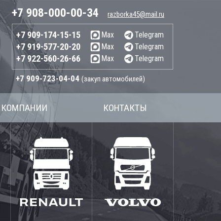
+7 908-000-00-34
razborka45@mail.ru
+7 909-174-15-15
Max
Telegram
+7 919-577-20-20
Max
Telegram
+7 922-560-26-66
Max
Telegram
+7 909-723-04-04
(закуп автомобилей)
 КОМПАНИИ
КОНТАКТЫ