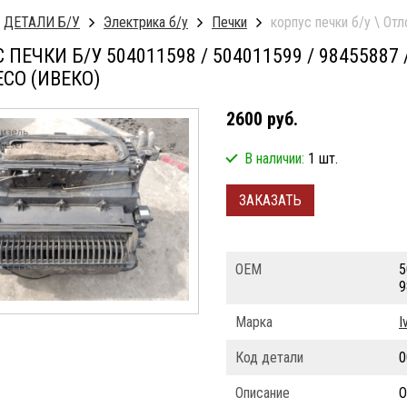
ДЕТАЛИ Б/У
Электрика б/у
Печки
корпус печки б/у \ От
ПЕЧКИ Б/У 504011598 / 504011599 / 98455887 /
ECO (ИВЕКО)
2600 руб.
В наличии:
1 шт.
ЗАКАЗАТЬ
ОЕМ
5
9
Марка
I
Код детали
0
Описание
О