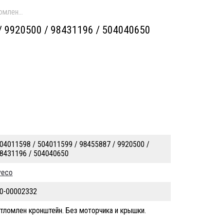
ломлен кронштейн. Без моторчика и крышки.
 9920500 / 98431196 / 504040650
04011598 / 504011599 / 98455887 / 9920500 /
8431196 / 504040650
veco
0-00002332
тломлен кронштейн. Без моторчика и крышки.