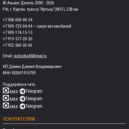
© Альянс Дизель 2000 - 2026
РФ, г. Курган, трасса "Иртыш"(М51), 258 км.
+7 908-000-00-34
+7 909-723-04-04
— закуп автомобилей
+7 909-174-15-15
+7 919-577-20-20
+7 922-560-26-66
Email:
razborka45@mail.ru
ИП Дёмин Даниил Владимирович
ИНН 452601910709
Поддержка в чате:
Telegram
MAX
Telegram
MAX
Telegram
MAX
ПОКУПАТЕЛЯМ