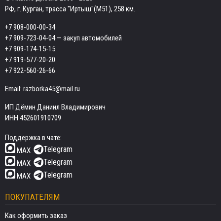
РФ, г. Курган, трасса "Иртыш"(М51), 258 км.
+7 908-000-00-34
+7 909-723-04-04
— закуп автомобилей
+7 909-174-15-15
+7 919-577-20-20
+7 922-560-26-66
Email:
razborka45@mail.ru
ИП Дёмин Даниил Владимирович
ИНН 452601910709
Поддержка в чате:
Telegram
MAX
Telegram
MAX
Telegram
MAX
ПОКУПАТЕЛЯМ
Как оформить заказ