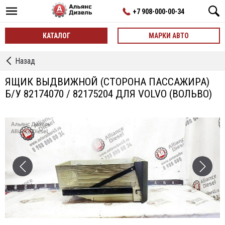
+7 908-000-00-34
КАТАЛОГ
МАРКИ АВТО
←
Назад
Вещевые
ящики
ЯЩИК ВЫДВИЖНОЙ (СТОРОНА ПАССАЖИРА)
(Бардачки)
Б/У 82174070 / 82175204 ДЛЯ VOLVO (ВОЛЬВО)
б/
у