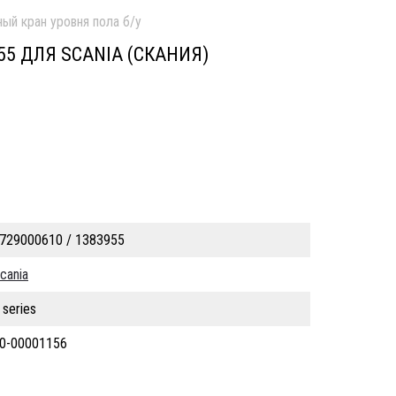
ный кран уровня пола б/у
55 ДЛЯ SCANIA (СКАНИЯ)
729000610 / 1383955
cania
 series
0-00001156