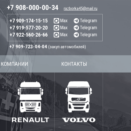
+7 908-000-00-34
razborka45@mail.ru
+7 909-174-15-15
Max
Telegram
+7 919-577-20-20
Max
Telegram
+7 922-560-26-66
Max
Telegram
+7 909-723-04-04
(закуп автомобилей)
 КОМПАНИИ
КОНТАКТЫ