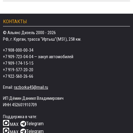
КОНТАКТЫ
© Альянс Дизель 2000 - 2026
РФ, г. Курган, трасса "Иртыш"(М51), 258 км.
+7 908-000-00-34
+7 909-723-04-04
— закуп автомобилей
+7 909-174-15-15
+7 919-577-20-20
+7 922-560-26-66
Email:
razborka45@mail.ru
ИП Дёмин Даниил Владимирович
ИНН 452601910709
Поддержка в чате:
Telegram
MAX
Telegram
MAX