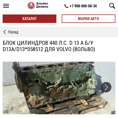
+7 908-000-00-34
КАТАЛОГ
МАРКИ АВТО
←
Назад
Блок
Цилиндров
БЛОК ЦИЛИНДРОВ 440 Л.С. D 13 A Б/У
Двигателя
D13A/D13*058512 ДЛЯ VOLVO (ВОЛЬВО)