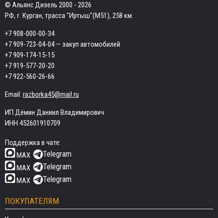
© Альянс Дизель 2000 - 2026
РФ, г. Курган, трасса "Иртыш"(М51), 258 км.
+7 908-000-00-34
+7 909-723-04-04
— закуп автомобилей
+7 909-174-15-15
+7 919-577-20-20
+7 922-560-26-66
Email:
razborka45@mail.ru
ИП Дёмин Даниил Владимирович
ИНН 452601910709
Поддержка в чате:
Telegram
MAX
Telegram
MAX
Telegram
MAX
ПОКУПАТЕЛЯМ