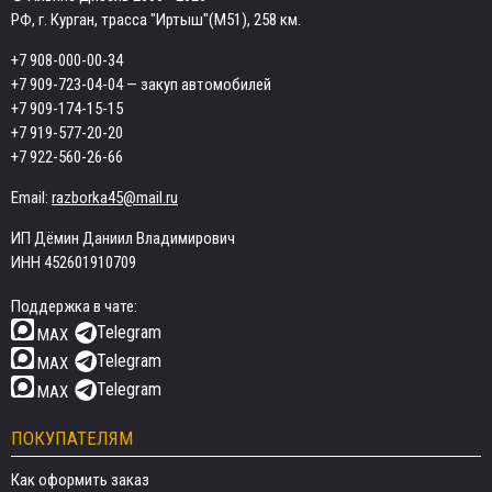
РФ, г. Курган, трасса "Иртыш"(М51), 258 км.
+7 908-000-00-34
+7 909-723-04-04
— закуп автомобилей
+7 909-174-15-15
+7 919-577-20-20
+7 922-560-26-66
Email:
razborka45@mail.ru
ИП Дёмин Даниил Владимирович
ИНН 452601910709
Поддержка в чате:
Telegram
MAX
Telegram
MAX
Telegram
MAX
ПОКУПАТЕЛЯМ
Как оформить заказ