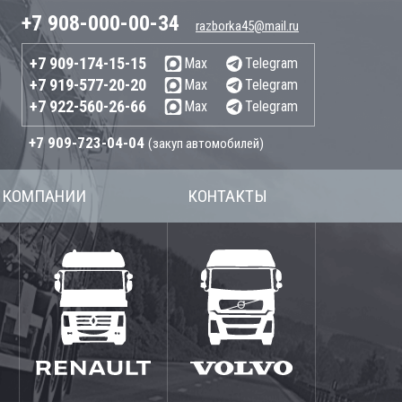
+7 908-000-00-34
razborka45@mail.ru
+7 909-174-15-15
Max
Telegram
+7 919-577-20-20
Max
Telegram
+7 922-560-26-66
Max
Telegram
+7 909-723-04-04
(закуп автомобилей)
 КОМПАНИИ
КОНТАКТЫ