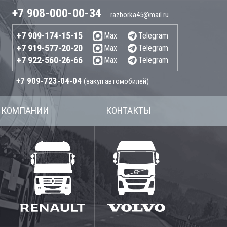
+7 908-000-00-34
razborka45@mail.ru
+7 909-174-15-15
Max
Telegram
+7 919-577-20-20
Max
Telegram
+7 922-560-26-66
Max
Telegram
+7 909-723-04-04
(закуп автомобилей)
 КОМПАНИИ
КОНТАКТЫ