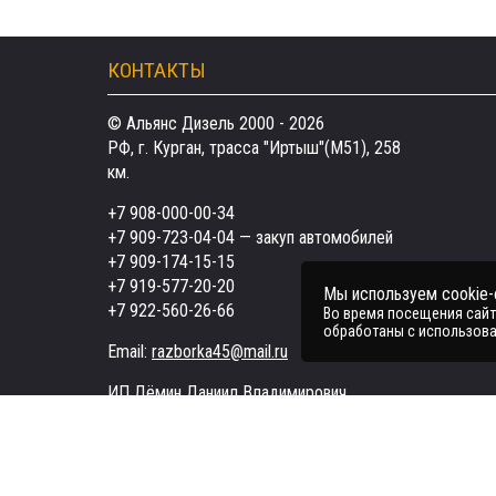
КОНТАКТЫ
© Альянс Дизель 2000 - 2026
РФ, г. Курган, трасса "Иртыш"(М51), 258
км.
+7 908-000-00-34
+7 909-723-04-04
— закуп автомобилей
+7 909-174-15-15
+7 919-577-20-20
Мы используем cookie
+7 922-560-26-66
Во время посещения сайта
обработаны с использова
Email:
razborka45@mail.ru
ИП Дёмин Даниил Владимирович
ИНН 452601910709
Поддержка в чате:
Telegram
MAX