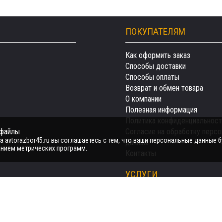
ПОКУПАТЕЛЯМ
Как оформить заказ
Способы доставки
Способы оплаты
Возврат и обмен товара
О компании
Полезная информация
Политика конфиденциальност
-файлы
Согласие на обработку перс
 avtorazbor45.ru вы соглашаетесь с тем, что ваши персональные данные б
данных
нием метрических программ.
Контакты
УСЛУГИ
Автозапчасти
Авто на разбор
Продать