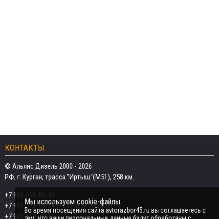
КОНТАКТЫ
© Альянс Дизель 2000 - 2026
РФ, г. Курган, трасса "Иртыш"(М51), 258 км.
+7 908-000-00-34
Мы используем cookie-файлы
+7 909-723-04-04
— закуп автомобилей
Во время посещения сайта avtorazbor45.ru вы соглашаетесь с
+7 909-174-15-15
тем, что ваши персональные данные будут обработаны с