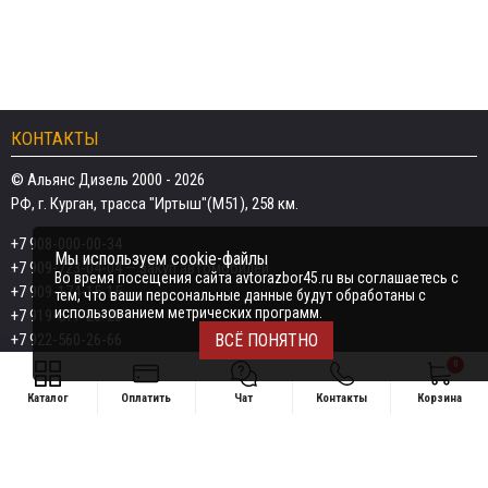
КОНТАКТЫ
© Альянс Дизель 2000 - 2026
РФ, г. Курган, трасса "Иртыш"(М51), 258 км.
+7 908-000-00-34
Мы используем cookie-файлы
+7 909-723-04-04
— закуп автомобилей
Во время посещения сайта avtorazbor45.ru вы соглашаетесь с
+7 909-174-15-15
тем, что ваши персональные данные будут обработаны с
использованием метрических программ.
+7 919-577-20-20
+7 922-560-26-66
ВСЁ ПОНЯТНО
0
Email:
razborka45@mail.ru
Каталог
Оплатить
Чат
Контакты
Корзина
ИП Дёмин Даниил Владимирович
Свяжитесь удобным способом
ИНН 452601910709
+7 908-000-00-34