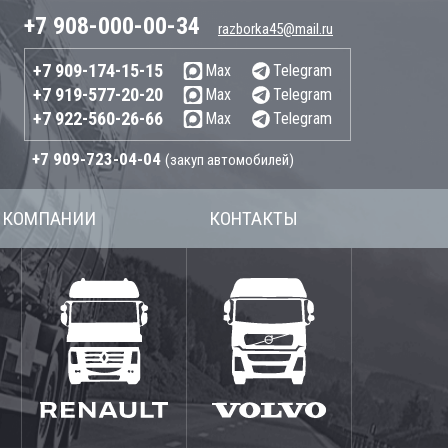
+7 908-000-00-34
razborka45@mail.ru
+7 909-174-15-15
Max
Telegram
+7 919-577-20-20
Max
Telegram
+7 922-560-26-66
Max
Telegram
+7 909-723-04-04
(закуп автомобилей)
 КОМПАНИИ
КОНТАКТЫ