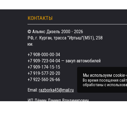
КОНТАКТЫ
© Альянс Дизель 2000 - 2026
РФ, г. Курган, трасса "Иртыш"(М51), 258
км.
+7 908-000-00-34
+7 909-723-04-04
— закуп автомобилей
+7 909-174-15-15
+7 919-577-20-20
Мы используем cookie
+7 922-560-26-66
Во время посещения сайта
обработаны с использова
Email:
razborka45@mail.ru
ИП Дёмин Даниил Владимирович
ИНН 452601910709
Поддержка в чате:
Telegram
MAX