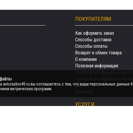
ПОКУПАТЕЛЯМ
Как оформить заказ
Способы доставки
Способы оплаты
Возврат и обмен товара
О компании
Полезная информация
Политика конфиденциальност
-файлы
Согласие на обработку перс
 avtorazbor45.ru вы соглашаетесь с тем, что ваши персональные данные б
данных
нием метрических программ.
Контакты
УСЛУГИ
Автозапчасти
Авто на разбор
Продать