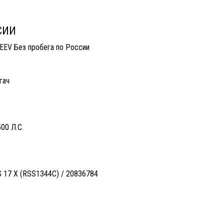
 России
СИИ
EEV Без пробега по России
ягач
00 Л.С.
 17 X (RSS1344C) / 20836784