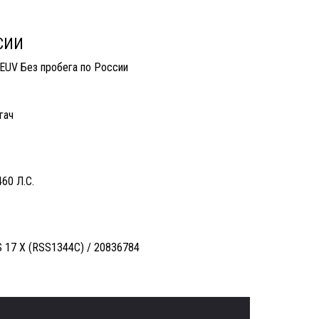
 России
ССИИ
EUV Без пробега по России
ягач
60 Л.С.
 17 X (RSS1344C) / 20836784