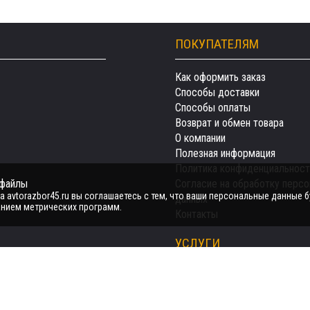
ПОКУПАТЕЛЯМ
Как оформить заказ
Способы доставки
Способы оплаты
Возврат и обмен товара
О компании
Полезная информация
Политика конфиденциальност
-файлы
Согласие на обработку перс
 avtorazbor45.ru вы соглашаетесь с тем, что ваши персональные данные б
данных
нием метрических программ.
Контакты
УСЛУГИ
Автозапчасти
Авто на разбор
Продать