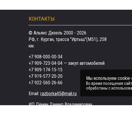
КОНТАКТЫ
© Альянс Дизель 2000 - 2026
РФ, г. Курган, трасса "Иртыш"(М51), 258
км.
+7 908-000-00-34
+7 909-723-04-04
— закуп автомобилей
+7 909-174-15-15
+7 919-577-20-20
Мы используем cookie
+7 922-560-26-66
Во время посещения сайта
обработаны с использова
Email:
razborka45@mail.ru
ИП Дёмин Даниил Владимирович
ИНН 452601910709
Поддержка в чате:
Telegram
MAX