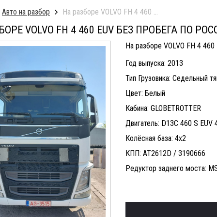
Авто на разбор
На разборе VOLVO FH 4 460 EUV Без пробега по
БОРЕ VOLVO FH 4 460 EUV БЕЗ ПРОБЕГА ПО РО
На разборе VOLVO FH 4 460 
Год выпуска: 2013
Тип Грузовика: Седельный т
Цвет: Белый
Кабина: GLOBETROTTER
Двигатель: D13C 460 S EUV 4
Колёсная база: 4х2
КПП: AT2612D / 3190666
Редуктор заднего моста: MS