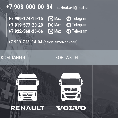
+7 908-000-00-34
razborka45@mail.ru
+7 909-174-15-15
Max
Telegram
+7 919-577-20-20
Max
Telegram
+7 922-560-26-66
Max
Telegram
+7 909-723-04-04
(закуп автомобилей)
 КОМПАНИИ
КОНТАКТЫ