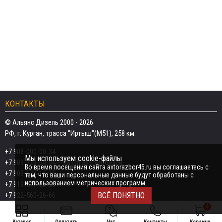
КОНТАКТЫ
© Альянс Дизель 2000 - 2026
РФ, г. Курган, трасса "Иртыш"(М51), 258 км.
+7 908-000-00-34
Мы используем cookie-файлы
+7 909-723-04-04
— закуп автомобилей
Во время посещения сайта avtorazbor45.ru вы соглашаетесь с
+7 909-174-15-15
тем, что ваши персональные данные будут обработаны с
использованием метрических программ.
+7 919-577-20-20
+7 922-560-26-66
ВСЁ ПОНЯТНО
0
Email:
razborka45@mail.ru
Каталог
Оплатить
Чат
Контакты
Корзина