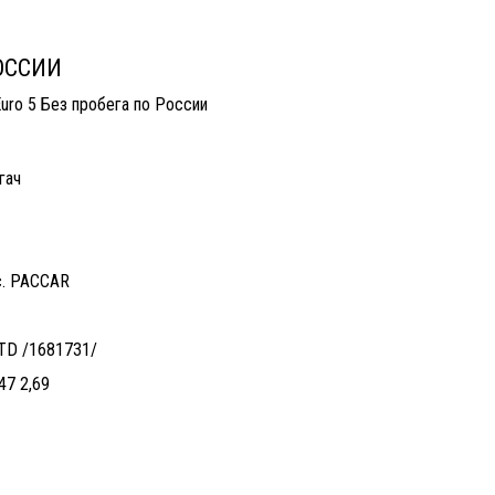
по России
РОССИИ
uro 5 Без пробега по России
ягач
.с. PACCAR
 TD /1681731/
47 2,69