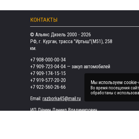
КОНТАКТЫ
© Альянс Дизель 2000 - 2026
РФ, г. Курган, трасса "Иртыш"(М51), 258
км.
+7 908-000-00-34
+7 909-723-04-04
— закуп автомобилей
+7 909-174-15-15
+7 919-577-20-20
Мы используем cookie
+7 922-560-26-66
Во время посещения сайта
обработаны с использова
Email:
razborka45@mail.ru
ИП Дёмин Даниил Владимирович
ИНН 452601910709
Поддержка в чате:
Telegram
MAX