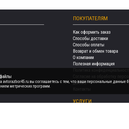
ПОКУПАТЕЛЯМ
Как оформить заказ
Способы доставки
Способы оплаты
Возврат и обмен товара
О компании
Полезная информация
Политика конфиденциальност
-файлы
Согласие на обработку перс
 avtorazbor45.ru вы соглашаетесь с тем, что ваши персональные данные б
данных
нием метрических программ.
Контакты
УСЛУГИ
Автозапчасти
Авто на разбор
Продать