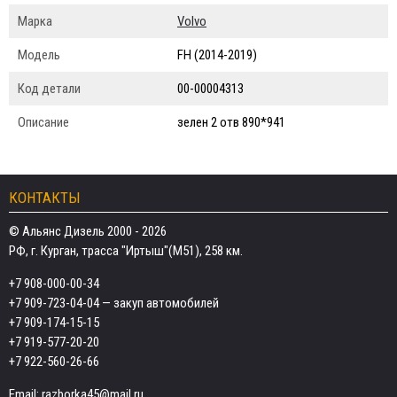
Марка
Volvo
Модель
FH (2014-2019)
Код детали
00-00004313
Описание
зелен 2 отв 890*941
КОНТАКТЫ
© Альянс Дизель 2000 - 2026
РФ, г. Курган, трасса "Иртыш"(М51), 258 км.
+7 908-000-00-34
+7 909-723-04-04
— закуп автомобилей
+7 909-174-15-15
+7 919-577-20-20
+7 922-560-26-66
Email:
razborka45@mail.ru