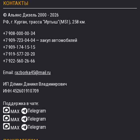
КОНТАКТЫ
© Альянс Дизель 2000 - 2026
РФ, г. Курган, трасса "Иртыш"(М51), 258 км.
+7 908-000-00-34
+7 909-723-04-04
— закуп автомобилей
+7 909-174-15-15
+7 919-577-20-20
+7 922-560-26-66
Email:
razborka45@mail.ru
ИП Дёмин Даниил Владимирович
ИНН 452601910709
Поддержка в чате:
Telegram
MAX
Telegram
MAX
Telegram
MAX