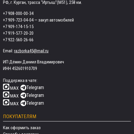
РФ, г. Курган, трасса "Иртыш"(М51), 258 км.
+7 908-000-00-34
+7 909-723-04-04
— закуп автомобилей
+7 909-174-15-15
+7 919-577-20-20
+7 922-560-26-66
Email:
razborka45@mail.ru
ИП Дёмин Даниил Владимирович
ИНН 452601910709
Поддержка в чате:
Telegram
MAX
Telegram
MAX
Telegram
MAX
ПОКУПАТЕЛЯМ
Как оформить заказ