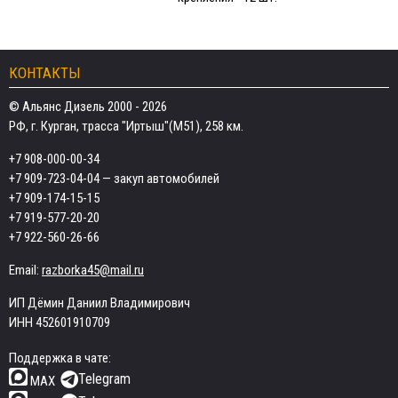
КОНТАКТЫ
© Альянс Дизель 2000 - 2026
РФ, г. Курган, трасса "Иртыш"(М51), 258 км.
+7 908-000-00-34
+7 909-723-04-04
— закуп автомобилей
+7 909-174-15-15
+7 919-577-20-20
+7 922-560-26-66
Email:
razborka45@mail.ru
ИП Дёмин Даниил Владимирович
ИНН 452601910709
Поддержка в чате:
Telegram
MAX