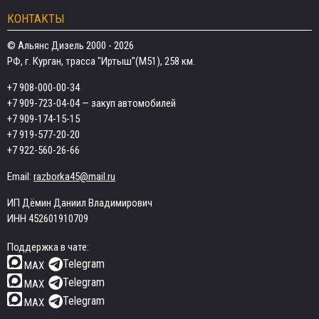
КОНТАКТЫ
© Альянс Дизель 2000 - 2026
РФ, г. Курган, трасса "Иртыш"(М51), 258 км.
+7 908-000-00-34
+7 909-723-04-04
— закуп автомобилей
+7 909-174-15-15
+7 919-577-20-20
+7 922-560-26-66
Email:
razborka45@mail.ru
ИП Дёмин Даниил Владимирович
ИНН 452601910709
Поддержка в чате:
Telegram
MAX
Telegram
MAX
Telegram
MAX