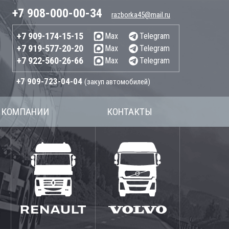
+7 908-000-00-34
razborka45@mail.ru
+7 909-174-15-15
Max
Telegram
+7 919-577-20-20
Max
Telegram
+7 922-560-26-66
Max
Telegram
+7 909-723-04-04
(закуп автомобилей)
 КОМПАНИИ
КОНТАКТЫ