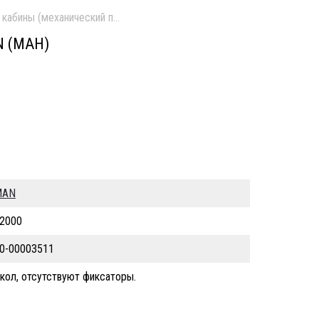
 кабины (механический привод) б/у \ Скол, отсутствуют фиксаторы.
 (МАН)
MAN
2000
0-00003511
кол, отсутствуют фиксаторы.