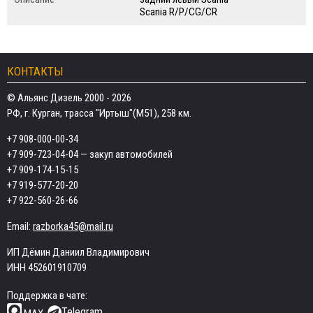
Scania R/P/CG/CR
КОНТАКТЫ
© Альянс Дизель 2000 - 2026
РФ, г. Курган, трасса "Иртыш"(М51), 258 км.
+7 908-000-00-34
+7 909-723-04-04
— закуп автомобилей
+7 909-174-15-15
+7 919-577-20-20
+7 922-560-26-66
Email:
razborka45@mail.ru
ИП Дёмин Даниил Владимирович
ИНН 452601910709
Поддержка в чате:
Telegram