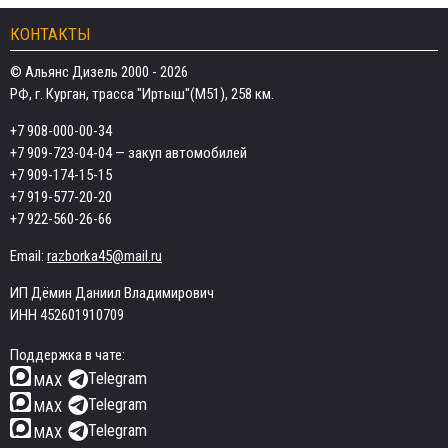
КОНТАКТЫ
© Альянс Дизель 2000 - 2026
РФ, г. Курган, трасса "Иртыш"(М51), 258 км.
+7 908-000-00-34
+7 909-723-04-04
— закуп автомобилей
+7 909-174-15-15
+7 919-577-20-20
+7 922-560-26-66
Email:
razborka45@mail.ru
ИП Дёмин Даниил Владимирович
ИНН 452601910709
Поддержка в чате:
Telegram
MAX
Telegram
MAX
Telegram
MAX