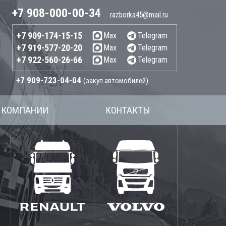
+7 908-000-00-34
razborka45@mail.ru
+7 909-174-15-15
Max
Telegram
+7 919-577-20-20
Max
Telegram
+7 922-560-26-66
Max
Telegram
+7 909-723-04-04
(закуп автомобилей)
 КОМПАНИИ
КОНТАКТЫ