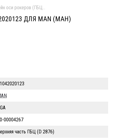
йн оси рокеров (ГБЦ) 4 клапана б/у
2020123 ДЛЯ MAN (МАН)
1042020123
MAN
GA
0-00004267
ерхняя часть ГБЦ (D 2876)