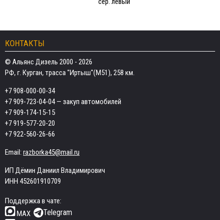
сер. левый
КОНТАКТЫ
© Альянс Дизель 2000 - 2026
РФ, г. Курган, трасса "Иртыш"(М51), 258 км.
+7 908-000-00-34
+7 909-723-04-04
— закуп автомобилей
+7 909-174-15-15
+7 919-577-20-20
+7 922-560-26-66
Email:
razborka45@mail.ru
ИП Дёмин Даниил Владимирович
ИНН 452601910709
Поддержка в чате:
Telegram
MAX