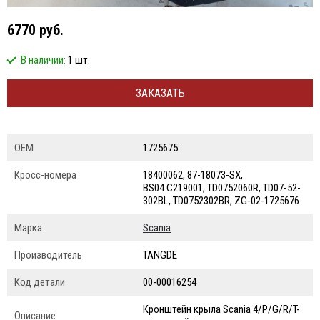
6770 руб.
В наличии:
1 шт.
ЗАКАЗАТЬ
ОЕМ
1725675
Кросс-номера
18400062, 87-18073-SX,
BS04.C219001, TD0752060R, TD07-52-
302BL, TD0752302BR, ZG-02-1725676
Марка
Scania
Производитель
TANGDE
Код детали
00-00016254
Кронштейн крыла Scania 4/P/G/R/T-
Описание