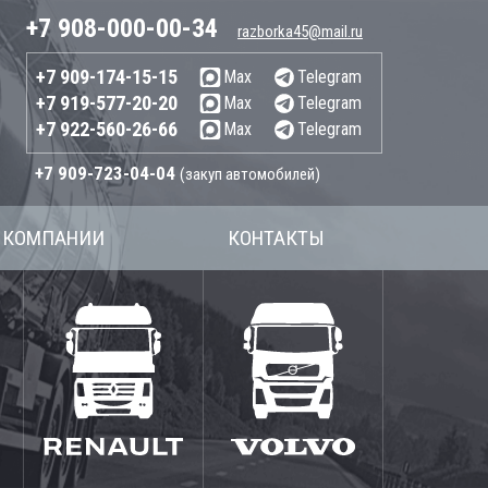
+7 908-000-00-34
razborka45@mail.ru
+7 909-174-15-15
Max
Telegram
+7 919-577-20-20
Max
Telegram
+7 922-560-26-66
Max
Telegram
+7 909-723-04-04
(закуп автомобилей)
 КОМПАНИИ
КОНТАКТЫ