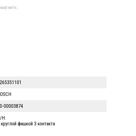
магнитный б/у \ Б/Н.
265351101
BOSCH
0-00003874
/Н.
 круглой фишкой 3 контакта