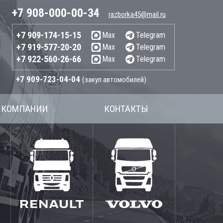
+7 908-000-00-34
razborka45@mail.ru
+7 909-174-15-15
Max
Telegram
+7 919-577-20-20
Max
Telegram
+7 922-560-26-66
Max
Telegram
+7 909-723-04-04
(закуп автомобилей)
 КОМПАНИИ
КОНТАКТЫ