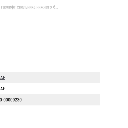
газлифт спальника нижнего б/у
AF
AF
0-00009230