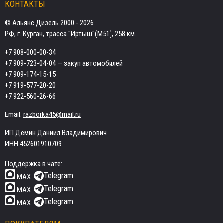
КОНТАКТЫ
© Альянс Дизель 2000 - 2026
РФ, г. Курган, трасса "Иртыш"(М51), 258 км.
+7 908-000-00-34
+7 909-723-04-04
— закуп автомобилей
+7 909-174-15-15
+7 919-577-20-20
+7 922-560-26-66
Email:
razborka45@mail.ru
ИП Дёмин Даниил Владимирович
ИНН 452601910709
Поддержка в чате:
Telegram
MAX
Telegram
MAX
Telegram
MAX