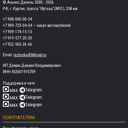
© Альянс Дизель 2000 - 2026
РФ, г. Курган, трасса "Иртыш"(М51), 258 км.
+7 908-000-00-34
+7 909-723-04-04
— закуп автомобилей
+7 909-174-15-15
+7 919-577-20-20
+7 922-560-26-66
Email:
razborka45@mail.ru
ИП Дёмин Даниил Владимирович
ИНН 452601910709
Поддержка в чате:
Telegram
MAX
Telegram
MAX
Telegram
MAX
ПОКУПАТЕЛЯМ