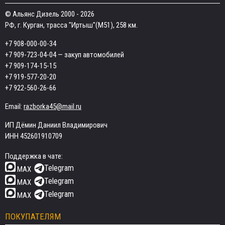
© Альянс Дизель 2000 - 2026
РФ, г. Курган, трасса "Иртыш"(М51), 258 км.
+7 908-000-00-34
+7 909-723-04-04
— закуп автомобилей
+7 909-174-15-15
+7 919-577-20-20
+7 922-560-26-66
Email:
razborka45@mail.ru
ИП Дёмин Даниил Владимирович
ИНН 452601910709
Поддержка в чате:
Telegram
MAX
Telegram
MAX
Telegram
MAX
ПОКУПАТЕЛЯМ