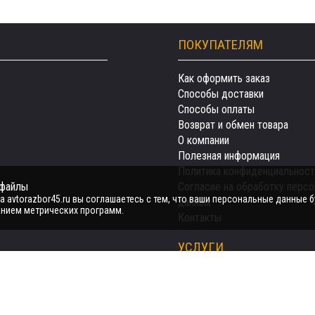
ПОКУПАТЕЛЯМ
Как оформить заказ
Способы доставки
Способы оплаты
Возврат и обмен товара
О компании
Полезная информация
Политика конфиденциальност
-файлы
Согласие на обработку перс
 avtorazbor45.ru вы соглашаетесь с тем, что ваши персональные данные б
данных
нием метрических программ.
Контакты
УСЛУГИ
Автозапчасти
Авто на разбор
Продать