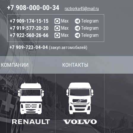
+7 908-000-00-34
razborka45@mail.ru
+7 909-174-15-15
Max
Telegram
+7 919-577-20-20
Max
Telegram
+7 922-560-26-66
Max
Telegram
+7 909-723-04-04
(закуп автомобилей)
 КОМПАНИИ
КОНТАКТЫ