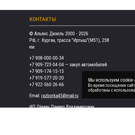
КОНТАКТЫ
© Альянс Дизель 2000 - 2026
РФ, г. Курган, трасса "Иртыш"(М51), 258
км.
+7 908-000-00-34
+7 909-723-04-04
— закуп автомобилей
+7 909-174-15-15
+7 919-577-20-20
Мы используем cookie
+7 922-560-26-66
Во время посещения сайта
обработаны с использова
Email:
razborka45@mail.ru
ИП Дёмин Даниил Владимирович
ИНН 452601910709
Поддержка в чате:
Telegram
MAX