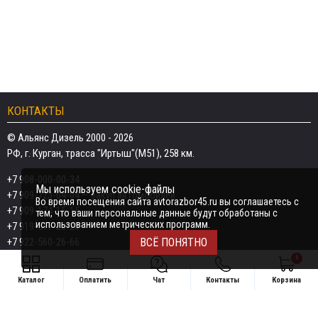
КОНТАКТЫ
© Альянс Дизель 2000 - 2026
РФ, г. Курган, трасса "Иртыш"(М51), 258 км.
+7 908-000-00-34
Мы используем cookie-файлы
+7 909-723-04-04
— закуп автомобилей
Во время посещения сайта avtorazbor45.ru вы соглашаетесь с
+7 909-174-15-15
тем, что ваши персональные данные будут обработаны с
использованием метрических программ.
+7 919-577-20-20
+7 922-560-26-66
ВСЁ ПОНЯТНО
0
Email:
razborka45@mail.ru
Каталог
Оплатить
Чат
Контакты
Корзина
ИП Дёмин Даниил Владимирович
Свяжитесь удобным способом
ИНН 452601910709