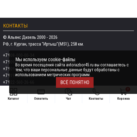
КОНТАКТЫ
© Альянс Дизель 2000 - 2026
РФ, г. Курган, трасса "Иртыш"(М51), 258 км.
+7 908-000-00-34
Мы используем cookie-файлы
+7 909-723-04-04
— закуп автомобилей
Во время посещения сайта avtorazbor45.ru вы соглашаетесь с
+7 909-174-15-15
тем, что ваши персональные данные будут обработаны с
использованием метрических программ.
+7 919-577-20-20
+7 922-560-26-66
ВСЁ ПОНЯТНО
0
Email:
razborka45@mail.ru
Каталог
Оплатить
Чат
Контакты
Корзина
ИП Дёмин Даниил Владимирович
Свяжитесь удобным способом
ИНН 452601910709
+7 908-000-00-34
Поддержка в чате:
+7 909-723-04-04 — закуп автомобилей
Telegram
MAX