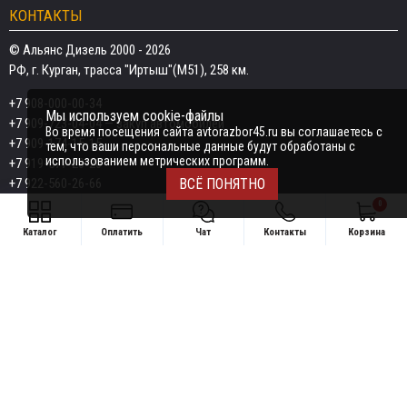
КОНТАКТЫ
© Альянс Дизель 2000 - 2026
РФ, г. Курган, трасса "Иртыш"(М51), 258 км.
+7 908-000-00-34
Мы используем cookie-файлы
+7 909-723-04-04
— закуп автомобилей
Во время посещения сайта avtorazbor45.ru вы соглашаетесь с
+7 909-174-15-15
тем, что ваши персональные данные будут обработаны с
использованием метрических программ.
+7 919-577-20-20
+7 922-560-26-66
ВСЁ ПОНЯТНО
0
Email:
razborka45@mail.ru
Каталог
Оплатить
Чат
Контакты
Корзина
ИП Дёмин Даниил Владимирович
Свяжитесь удобным способом
ИНН 452601910709
+7 908-000-00-34
Поддержка в чате:
+7 909-723-04-04 — закуп автомобилей
Telegram
MAX
+7 909-174-15-15
Telegram
MAX
Telegram
+7 919-577-20-20
MAX
+7 922-560-26-66