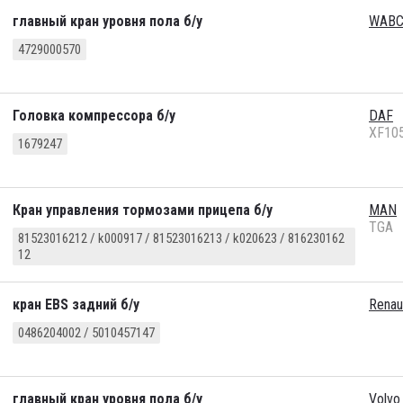
главный кран уровня пола б/у
WAB
4729000570
Головка компрессора б/у
DAF
XF10
1679247
Кран управления тормозами прицепа б/у
MAN
TGA
81523016212 / k000917 / 81523016213 / k020623 / 816230162
12
кран EBS задний б/у
Renau
0486204002 / 5010457147
главный кран уровня пола б/у
Volvo