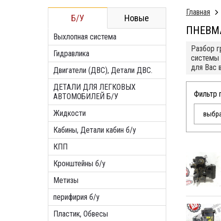
Главная
Б/У
Новые
ПНЕВМ
Выхлопная система
Разбор г
Гидравлика
системы 
для Вас 
Двигатели (ДВС), Детали ДВС.
ДЕТАЛИ ДЛЯ ЛЕГКОВЫХ
Фильтр 
АВТОМОБИЛЕЙ Б/У
Жидкости
выбра
Кабины, Детали кабин б/у
КПП
Кронштейны б/у
Метизы
перифирия б/у
Пластик, Обвесы