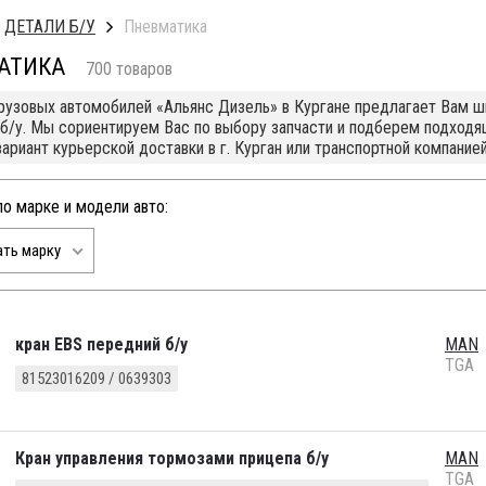
ДЕТАЛИ Б/У
Пневматика
АТИКА
700 товаров
рузовых автомобилей «Альянс Дизель» в Кургане предлагает Вам ш
б/у. Мы сориентируем Вас по выбору запчасти и подберем подход
вариант курьерской доставки в г. Курган или транспортной компание
по марке и модели авто:
ть марку
кран EBS передний б/у
MAN
TGA
81523016209 / 0639303
Кран управления тормозами прицепа б/у
MAN
TGA