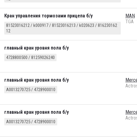
Кран управления тормозами прицепа б/у
MAN
TGA
81523016212 / k000917 / 81523016213 / k020623 / 816230162
12
главный кран уровня пола б/у
4728800500 / 81259026240
главный кран уровня пола б/у
Merc
Actro
A0013270725 / 4728900010
главный кран уровня пола б/у
Merc
Actro
A0013270725 / 4728900010