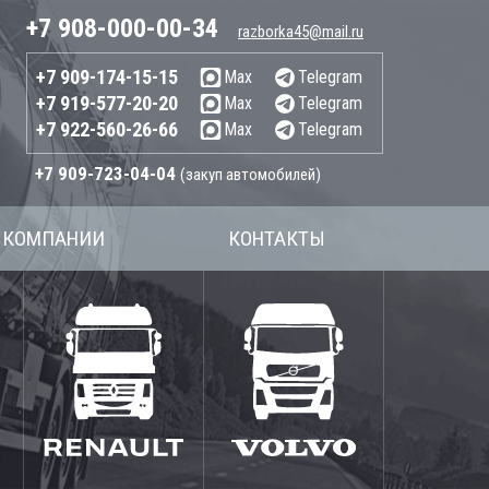
+7 908-000-00-34
razborka45@mail.ru
+7 909-174-15-15
Max
Telegram
+7 919-577-20-20
Max
Telegram
+7 922-560-26-66
Max
Telegram
+7 909-723-04-04
(закуп автомобилей)
 КОМПАНИИ
КОНТАКТЫ