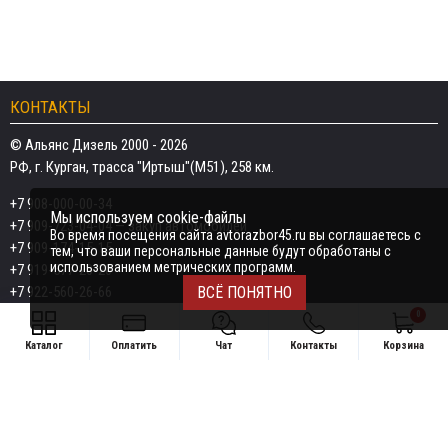
КОНТАКТЫ
© Альянс Дизель 2000 - 2026
РФ, г. Курган, трасса "Иртыш"(М51), 258 км.
+7 908-000-00-34
Мы используем cookie-файлы
+7 909-723-04-04
— закуп автомобилей
Во время посещения сайта avtorazbor45.ru вы соглашаетесь с
+7 909-174-15-15
тем, что ваши персональные данные будут обработаны с
использованием метрических программ.
+7 919-577-20-20
+7 922-560-26-66
ВСЁ ПОНЯТНО
0
Email:
razborka45@mail.ru
Каталог
Оплатить
Чат
Контакты
Корзина
ИП Дёмин Даниил Владимирович
Свяжитесь удобным способом
ИНН 452601910709
+7 908-000-00-34
Поддержка в чате:
+7 909-723-04-04 — закуп автомобилей