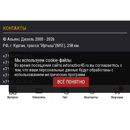
КОНТАКТЫ
© Альянс Дизель 2000 - 2026
РФ, г. Курган, трасса "Иртыш"(М51), 258 км.
+7 908-000-00-34
Мы используем cookie-файлы
+7 909-723-04-04
— закуп автомобилей
Во время посещения сайта avtorazbor45.ru вы соглашаетесь с
+7 909-174-15-15
тем, что ваши персональные данные будут обработаны с
использованием метрических программ.
+7 919-577-20-20
+7 922-560-26-66
ВСЁ ПОНЯТНО
0
Email:
razborka45@mail.ru
Каталог
Оплатить
Чат
Контакты
Корзина
ИП Дёмин Даниил Владимирович
Свяжитесь удобным способом
ИНН 452601910709
+7 908-000-00-34
Поддержка в чате:
+7 909-723-04-04 — закуп автомобилей
Telegram
MAX