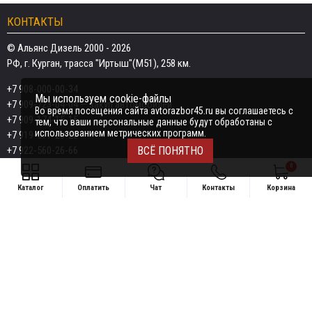
КОНТАКТЫ
© Альянс Дизель 2000 - 2026
РФ, г. Курган, трасса "Иртыш"(М51), 258 км.
+7 908-000-00-34
Мы используем cookie-файлы
+7 909-723-04-04
— закуп автомобилей
Во время посещения сайта avtorazbor45.ru вы соглашаетесь с
+7 909-174-15-15
тем, что ваши персональные данные будут обработаны с
использованием метрических программ.
+7 919-577-20-20
+7 922-560-26-66
ВСЁ ПОНЯТНО
0
Email:
razborka45@mail.ru
Каталог
Оплатить
Чат
Контакты
Корзина
ИП Дёмин Даниил Владимирович
Свяжитесь удобным способом
ИНН 452601910709
+7 908-000-00-34
Поддержка в чате:
+7 909-723-04-04 — закуп автомобилей
Telegram
MAX
+7 909-174-15-15
Telegram
MAX
Telegram
+7 919-577-20-20
MAX