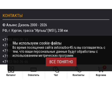
КОНТАКТЫ
© Альянс Дизель 2000 - 2026
РФ, г. Курган, трасса "Иртыш"(М51), 258 км.
+7 908-000-00-34
Мы используем cookie-файлы
+7 909-723-04-04
— закуп автомобилей
Во время посещения сайта avtorazbor45.ru вы соглашаетесь с
+7 909-174-15-15
тем, что ваши персональные данные будут обработаны с
использованием метрических программ.
+7 919-577-20-20
+7 922-560-26-66
ВСЁ ПОНЯТНО
0
Email:
razborka45@mail.ru
Каталог
Оплатить
Чат
Контакты
Корзина
ИП Дёмин Даниил Владимирович
Свяжитесь удобным способом
ИНН 452601910709
+7 908-000-00-34
Поддержка в чате:
+7 909-723-04-04 — закуп автомобилей
Telegram
MAX
+7 909-174-15-15
Telegram
MAX