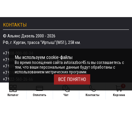
КОНТАКТЫ
© Альянс Дизель 2000 - 2026
РФ, г. Курган, трасса "Иртыш"(М51), 258 км.
+7 908-000-00-34
Мы используем cookie-файлы
+7 909-723-04-04
— закуп автомобилей
Во время посещения сайта avtorazbor45.ru вы соглашаетесь с
+7 909-174-15-15
тем, что ваши персональные данные будут обработаны с
использованием метрических программ.
+7 919-577-20-20
+7 922-560-26-66
ВСЁ ПОНЯТНО
0
Email:
razborka45@mail.ru
Каталог
Оплатить
Чат
Контакты
Корзина
ИП Дёмин Даниил Владимирович
Свяжитесь удобным способом
ИНН 452601910709
+7 908-000-00-34
Поддержка в чате:
+7 909-723-04-04 — закуп автомобилей
Telegram
MAX