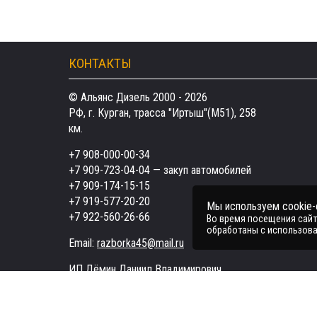
КОНТАКТЫ
© Альянс Дизель 2000 - 2026
РФ, г. Курган, трасса "Иртыш"(М51), 258
км.
+7 908-000-00-34
+7 909-723-04-04
— закуп автомобилей
+7 909-174-15-15
+7 919-577-20-20
Мы используем cookie
+7 922-560-26-66
Во время посещения сайта
обработаны с использова
Email:
razborka45@mail.ru
ИП Дёмин Даниил Владимирович
ИНН 452601910709
Поддержка в чате: