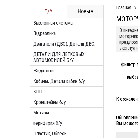
Главная
Б/У
Новые
МОТОР
Выхлопная система
В интерн
Гидравлика
моторчик
предложи
Двигатели (ДВС), Детали ДВС.
эксплуат
ДЕТАЛИ ДЛЯ ЛЕГКОВЫХ
АВТОМОБИЛЕЙ Б/У
Фильтр 
Жидкости
выбра
Кабины, Детали кабин б/у
КПП
К сожален
Кронштейны б/у
Метизы
Обновлени
перифирия б/у
Вы можете
Пластик, Обвесы