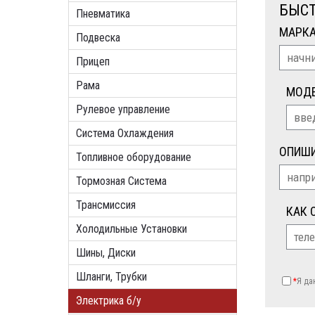
БЫСТ
Пневматика
МАРК
Подвеска
Прицеп
Рама
МОД
Рулевое управление
Система Охлаждения
ОПИШИ
Топливное оборудование
Тормозная Система
Трансмиссия
КАК 
Холодильные Установки
Шины, Диски
Шланги, Трубки
*
Я д
Электрика б/у