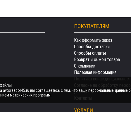
ПОКУПАТЕЛЯМ
Как оформить заказ
Способы доставки
Способы оплаты
Возврат и обмен товара
О компании
Полезная информация
Политика конфиденциальност
-файлы
Согласие на обработку перс
 avtorazbor45.ru вы соглашаетесь с тем, что ваши персональные данные б
данных
нием метрических программ.
Контакты
УСЛУГИ
Автозапчасти
Авто на разбор