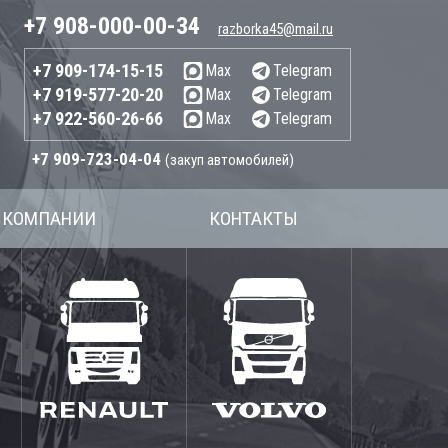
+7 908-000-00-34
razborka45@mail.ru
+7 909-174-15-15
Max
Telegram
+7 919-577-20-20
Max
Telegram
+7 922-560-26-66
Max
Telegram
+7 909-723-04-04
(закуп автомобилей)
 КОМПАНИИ
КОНТАКТЫ